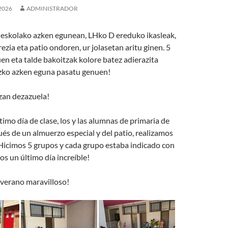
2026
ADMINISTRADOR
 eskolako azken egunean, LHko D ereduko ikasleak,
zia eta patio ondoren, ur jolasetan aritu ginen. 5
uen eta talde bakoitzak kolore batez adierazita
izko azken eguna pasatu genuen!
zan dezazuela!
ltimo día de clase, los y las alumnas de primaria de
s de un almuerzo especial y del patio, realizamos
Hicimos 5 grupos y cada grupo estaba indicado con
os un último día increíble!
 verano maravilloso!