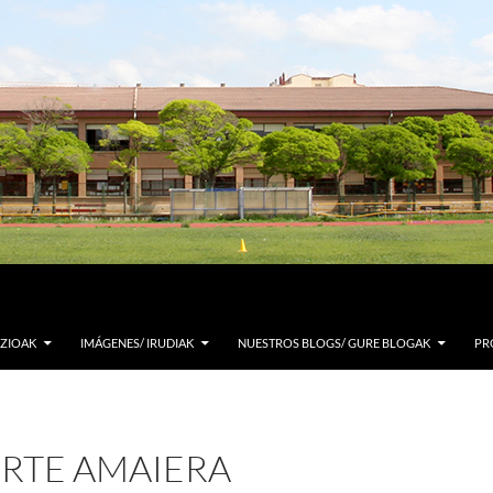
ZIOAK
IMÁGENES/ IRUDIAK
NUESTROS BLOGS/ GURE BLOGAK
PR
URTE AMAIERA