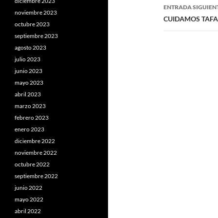
entradas
diciembre 2023
ENTRADA SIGUIEN
noviembre 2023
CUIDAMOS TAFA
octubre 2023
septiembre 2023
agosto 2023
julio 2023
junio 2023
mayo 2023
abril 2023
marzo 2023
febrero 2023
enero 2023
diciembre 2022
noviembre 2022
octubre 2022
septiembre 2022
junio 2022
mayo 2022
abril 2022