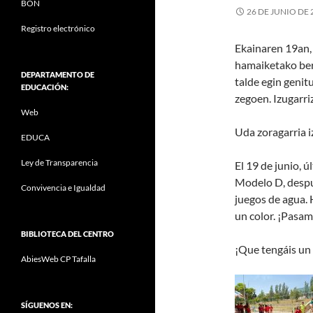
BON
26 DE JUNIO DE 
Registro electrónico
Ekainaren 19an,
hamaiketako bere
DEPARTAMENTO DE
talde egin genit
EDUCACIÓN:
zegoen. Izugarr
Web
Uda zoragarria i
EDUCA
Ley de Transparencia
El 19 de junio, ú
Modelo D, despué
Convivencia e Igualdad
juegos de agua. 
un color. ¡Pasam
BIBLIOTECA DEL CENTRO
¡Que tengáis un
AbiesWeb CP Tafalla
SÍGUENOS EN: