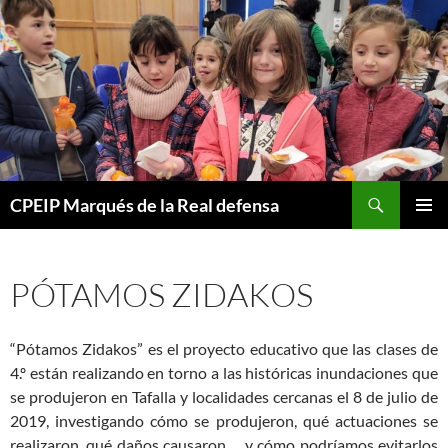
Buscar
CPEIP Marqués de la Real defensa
SALTAR
MENÚ
AL
PRINCI
CONTENIDO
PÓTAMOS ZIDAKOS
“Pótamos Zidakos” es el proyecto educativo que las clases de
4.º están realizando en torno a las históricas inundaciones que
se produjeron en Tafalla y localidades cercanas el 8 de julio de
2019, investigando cómo se produjeron, qué actuaciones se
realizaron, qué daños causaron…, y cómo podríamos evitarlos