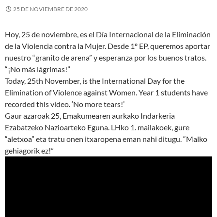
25 DE NOVIEMBRE DE 2020
Hoy, 25 de noviembre, es el Día Internacional de la Eliminación
de la Violencia contra la Mujer. Desde 1º EP, queremos aportar
nuestro “granito de arena” y esperanza por los buenos tratos.
“¡No más lágrimas!”
Today, 25th November, is the International Day for the
Elimination of Violence against Women. Year 1 students have
recorded this video. ‘No more tears!’
Gaur azaroak 25, Emakumearen aurkako Indarkeria
Ezabatzeko Nazioarteko Eguna. LHko 1. mailakoek, gure
“aletxoa” eta tratu onen itxaropena eman nahi ditugu. “Malko
gehiagorik ez!”