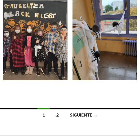
Ir
1
2
SIGUIENTE →
a
las