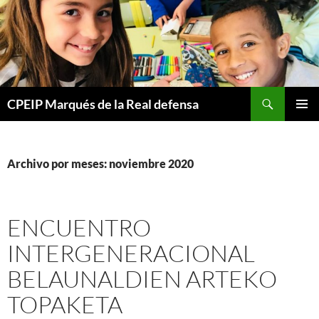
Buscar
CPEIP Marqués de la Real defensa
SALTAR
MENÚ
AL
PRINCI
CONTENIDO
Archivo por meses: noviembre 2020
ENCUENTRO
INTERGENERACIONAL
BELAUNALDIEN ARTEKO
TOPAKETA