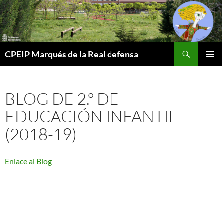
Buscar
CPEIP Marqués de la Real defensa
SALTAR
MENÚ
AL
PRINCI
CONTENIDO
BLOG DE 2.º DE
EDUCACIÓN INFANTIL
(2018-19)
Enlace al Blog