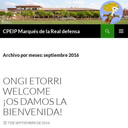
Buscar
CPEIP Marqués de la Real defensa
SALTAR
MENÚ
AL
PRINCI
CONTENIDO
Archivo por meses: septiembre 2016
ONGI ETORRI
WELCOME
¡OS DAMOS LA
BIENVENIDA!
7 DE SEPTIEMBRE DE 2016