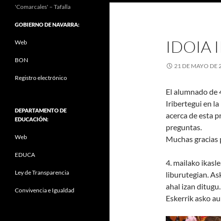
'Comarcales' – Tafalla
GOBIERNO DE NAVARRA:
IDOIA 
Web
BON
21 DE MAYO DE 
Registro electrónico
El alumnado de 4
Iribertegui en 
DEPARTAMENTO DE
acerca de esta 
EDUCACIÓN:
preguntas.
Web
Muchas gracias 
EDUCA
4. mailako ikasle
Ley de Transparencia
liburutegian. As
ahal izan ditugu.
Convivencia e Igualdad
Eskerrik asko a