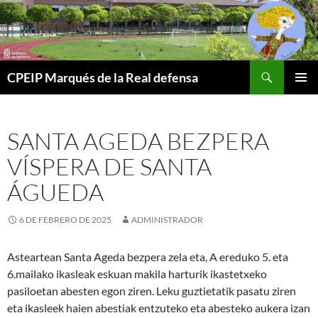
Buscar
CPEIP Marqués de la Real defensa
SALTAR
MENÚ
AL
PRINCI
CONTENIDO
SANTA AGEDA BEZPERA
VÍSPERA DE SANTA
ÁGUEDA
6 DE FEBRERO DE 2025
ADMINISTRADOR
Asteartean Santa Ageda bezpera zela eta, A ereduko 5. eta
6.mailako ikasleak eskuan makila harturik ikastetxeko
pasiloetan abesten egon ziren. Leku guztietatik pasatu ziren
eta ikasleek haien abestiak entzuteko eta abesteko aukera izan