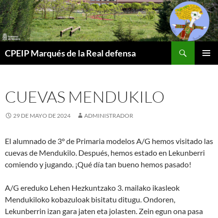
Buscar
CPEIP Marqués de la Real defensa
SALTAR
MENÚ
AL
PRINCI
CONTENIDO
CUEVAS MENDUKILO
29 DE MAYO DE 2024
ADMINISTRADOR
El alumnado de 3° de Primaria modelos A/G hemos visitado las
cuevas de Mendukilo. Después, hemos estado en Lekunberri
comiendo y jugando. ¡Qué día tan bueno hemos pasado!
A/G ereduko Lehen Hezkuntzako 3. mailako ikasleok
Mendukiloko kobazuloak bisitatu ditugu. Ondoren,
Lekunberrin izan gara jaten eta jolasten. Zein egun ona pasa