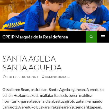
Buscar
CPEIP Marqués de la Real defensa
SALTAR
MENÚ
AL
PRINCI
CONTENIDO
SANTA AGEDA
SANTA AGUEDA
8 DE FEBRERO DE 2021
ADMINISTRADOR
Otsailaren 5ean, ostiralean, Santa Ageda egunean, A ereduko
Lehen Hezkuntzako 5. mailako ikasleek, beren makilez
horniturik, gure atsedenaldia abestuz girotu zuten Fernando
Larraiotz A ereduko Euskara irakaslearen zuzendaritzapean.