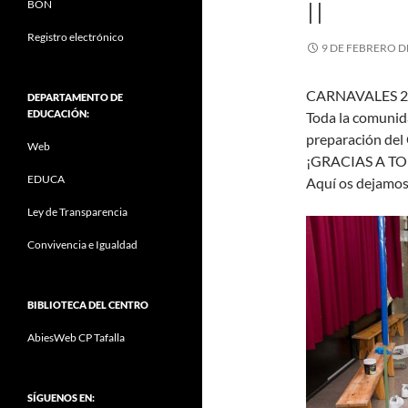
II
BON
Registro electrónico
9 DE FEBRERO D
CARNAVALES 20
DEPARTAMENTO DE
EDUCACIÓN:
Toda la comunida
preparación del 
Web
¡GRACIAS A T
EDUCA
Aquí os dejamos
Ley de Transparencia
Convivencia e Igualdad
BIBLIOTECA DEL CENTRO
AbiesWeb CP Tafalla
SÍGUENOS EN: