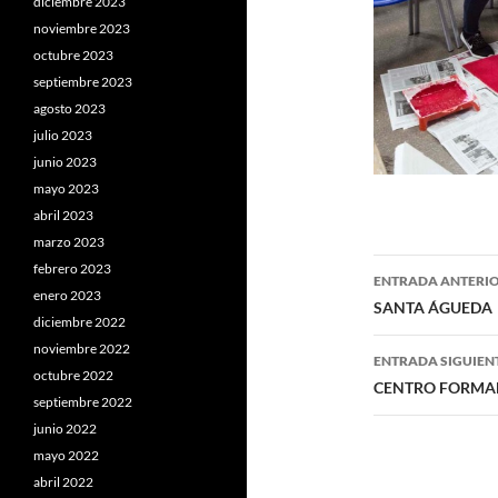
diciembre 2023
noviembre 2023
octubre 2023
septiembre 2023
agosto 2023
julio 2023
junio 2023
mayo 2023
abril 2023
marzo 2023
Navegaci
febrero 2023
ENTRADA ANTERI
enero 2023
de
SANTA ÁGUEDA
diciembre 2022
entradas
noviembre 2022
ENTRADA SIGUIEN
octubre 2022
CENTRO FORMA
septiembre 2022
junio 2022
mayo 2022
abril 2022